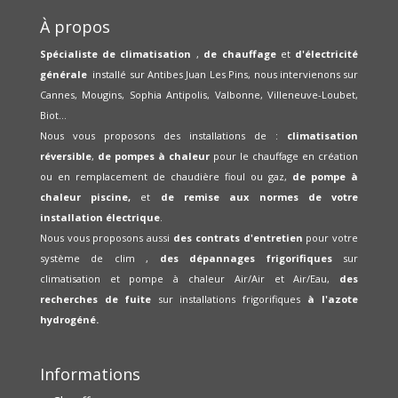
À propos
Spécialiste de climatisation
,
de chauffage
et
d'électricité
générale
installé sur Antibes Juan Les Pins, nous intervienons sur
Cannes, Mougins, Sophia Antipolis, Valbonne, Villeneuve-Loubet,
Biot...
Nous vous proposons des installations de :
climatisation
réversible
,
de pompes à chaleur
pour le chauffage en création
ou en remplacement de chaudière fioul ou gaz,
de pompe à
chaleur piscine,
et
de remise aux normes de votre
installation électrique
.
Nous vous proposons aussi
des contrats d'entretien
pour votre
système de clim ,
des dépannages frigorifiques
sur
climatisation et pompe à chaleur Air/Air et Air/Eau,
des
recherches de fuite
sur installations frigorifiques
à l'azote
hydrogéné.
Informations