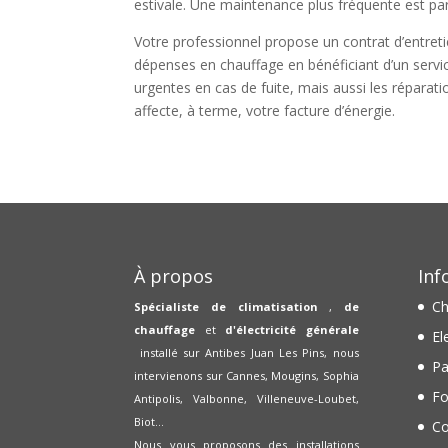
estivale. Une maintenance plus fréquente est par
Votre professionnel propose un contrat d’entreti
dépenses en chauffage en bénéficiant d’un servic
urgentes en cas de fuite, mais aussi les réparati
affecte, à terme, votre facture d’énergie.
À propos
Inf
Ch
Spécialiste de climatisation
,
de
chauffage
et
d'électricité générale
El
installé sur Antibes Juan Les Pins, nous
Pa
intervienons sur Cannes, Mougins, Sophia
Fo
Antipolis, Valbonne, Villeneuve-Loubet,
Biot...
Co
Nous vous proposons des installations