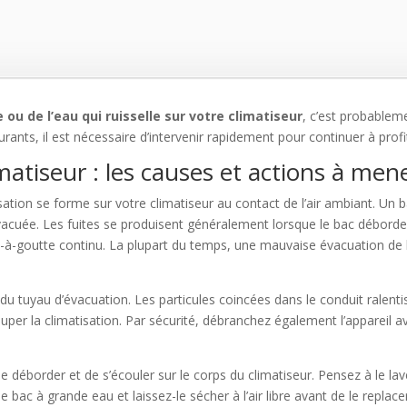
u de l’eau qui ruisselle sur votre climatiseur
, c’est probableme
nts, il est nécessaire d’intervenir rapidement pour continuer à profit
atiseur : les causes et actions à men
ation se forme sur votre climatiseur au contact de l’air ambiant. Un 
vacuée. Les fuites se produisent généralement lorsque le bac déborde. Il
tte-à-goutte continu. La plupart du temps, une mauvaise évacuation d
 du tuyau d’évacuation. Les particules coincées dans le conduit rale
per la climatisation. Par sécurité, débranchez également l’appareil 
 déborder et de s’écouler sur le corps du climatiseur. Pensez à le la
 bac à grande eau et laissez-le sécher à l’air libre avant de le replacer.