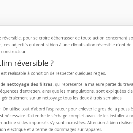
me réversible, pour se croire débarrasser de toute action concernant 
, ces adjectifs qui vont si bien à une climatisation réversible n’ont de 
 constructeur.
im réversible ?
est réalisable à condition de respecter quelques règles.
e de
nettoyage des filtres
, qui représente la majeure partie du trava
réquences d’entretien, ainsi que les manipulations, sont expliquées cl
is généralement sur un nettoyage tous les deux à trois semaines.
oyer. On utilise tout d’abord l’aspirateur pour enlever le gros de la pou
 est nécessaire d’attendre le séchage complet avant de les installer à
achine si des impuretés s’y sont incrustées. Attention à bien réaliser l
n électrique et à terme de dommages sur l’appareil.