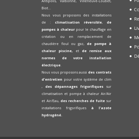
Fo
Antipolis, Valbonne, Villeneuve-Loubet,
Biot...
Co
Nous vous proposons des installations
Re
de :
climatisation réversible
,
de
Li
pompes à chaleur
pour le chauffage en
création ou en remplacement de
Me
chaudière fioul ou gaz,
de pompe à
Po
chaleur piscine,
et
de remise aux
Dé
normes de votre installation
électrique
.
Nous vous proposons aussi
des contrats
d'entretien
pour votre système de clim
,
des dépannages frigorifiques
sur
climatisation et pompe à chaleur Air/Air
et Air/Eau,
des recherches de fuite
sur
installations frigorifiques
à l'azote
hydrogéné.