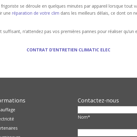
 du frigoriste se déroule en quelques minutes par appareil lorsque tout 
ir une
réparation de votre clim
dans les meilleurs délais, ce dont on n
t suffisant, n’attendez pas vos premières pannes pour réaliser qu’un en
.
CONTRAT D’ENTRETIEN CLIMATIC ELEC
ormations
Contactez-nous
auffage
Nom*
ectricité
rtenaires