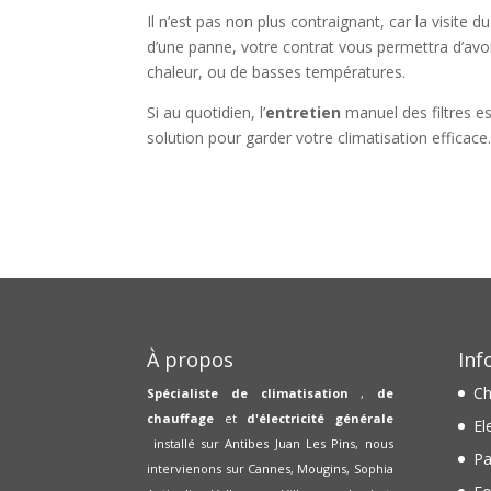
Il n’est pas non plus contraignant, car la visite
d’une panne, votre contrat vous permettra d’avo
chaleur, ou de basses températures.
Si au quotidien, l’
entretien
manuel des filtres es
solution pour garder votre climatisation efficace
À propos
Inf
Ch
Spécialiste de climatisation
,
de
chauffage
et
d'électricité générale
El
installé sur Antibes Juan Les Pins, nous
Pa
intervienons sur Cannes, Mougins, Sophia