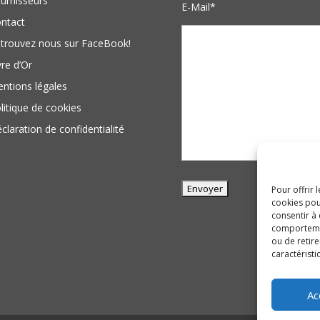
urnisseurs
E-Mail*
ntact
trouvez nous sur FaceBook!
vre d’Or
ntions légales
litique de cookies
claration de confidentialité
Pour offrir 
cookies pou
consentir à
comportement
ou de retire
caractéristi
Ac