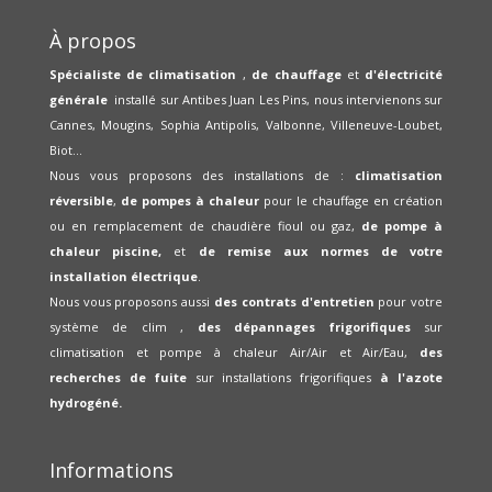
À propos
Spécialiste de climatisation
,
de chauffage
et
d'électricité
générale
installé sur Antibes Juan Les Pins, nous intervienons sur
Cannes, Mougins, Sophia Antipolis, Valbonne, Villeneuve-Loubet,
Biot...
Nous vous proposons des installations de :
climatisation
réversible
,
de pompes à chaleur
pour le chauffage en création
ou en remplacement de chaudière fioul ou gaz,
de pompe à
chaleur piscine,
et
de remise aux normes de votre
installation électrique
.
Nous vous proposons aussi
des contrats d'entretien
pour votre
système de clim ,
des dépannages frigorifiques
sur
climatisation et pompe à chaleur Air/Air et Air/Eau,
des
recherches de fuite
sur installations frigorifiques
à l'azote
hydrogéné.
Informations