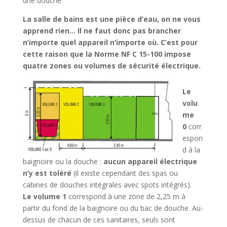
une douche
La salle de bains est une pièce d’eau, on ne vous
apprend rien… Il ne faut donc pas brancher
n’importe quel appareil n’importe où. C’est pour
cette raison que la Norme NF C 15-100 impose
quatre zones ou volumes de sécurité électrique.
Le
volu
me
0
corr
espon
d à la
baignoire ou la douche :
aucun appareil électrique
n’y est toléré
(il existe cependant des spas ou
cabines de douches intégrales avec spots intégrés).
Le volume 1
correspond à une zone de 2,25 m à
partir du fond de la baignoire ou du bac de douche. Au-
dessus de chacun de ces sanitaires, seuls sont