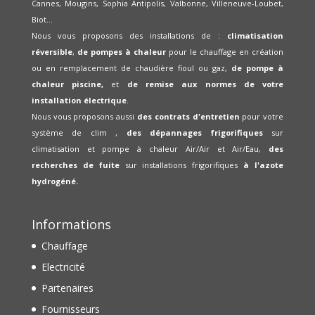
Cannes, Mougins, Sophia Antipolis, Valbonne, Villeneuve-Loubet,
Biot...
Nous vous proposons des installations de :
climatisation
réversible
,
de pompes à chaleur
pour le chauffage en création
ou en remplacement de chaudière fioul ou gaz,
de pompe à
chaleur piscine,
et
de remise aux normes de votre
installation électrique
.
Nous vous proposons aussi
des contrats d'entretien
pour votre
système de clim ,
des dépannages frigorifiques
sur
climatisation et pompe à chaleur Air/Air et Air/Eau,
des
recherches de fuite
sur installations frigorifiques
à l'azote
hydrogéné.
Informations
Chauffage
Electricité
Partenaires
Fournisseurs