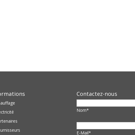
ormations
Contactez-nous
auffage
Nom*
ectricité
rtenaires
urnisseurs
E-Mail*