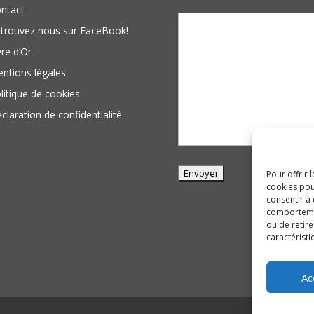
ntact
trouvez nous sur FaceBook!
vre d’Or
ntions légales
litique de cookies
claration de confidentialité
Pour offrir 
cookies pou
consentir à
comportement
ou de retire
caractéristi
Ac