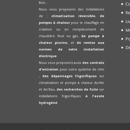
Biot...
Co
Nous vous proposons des installations
Re
de :
climatisation réversible
,
de
Li
pompes à chaleur
pour le chauffage en
création ou en remplacement de
Me
chaudière fioul ou gaz,
de pompe à
Po
chaleur piscine,
et
de remise aux
Dé
normes de votre installation
électrique
.
Nous vous proposons aussi
des contrats
d'entretien
pour votre système de clim
,
des dépannages frigorifiques
sur
climatisation et pompe à chaleur Air/Air
et Air/Eau,
des recherches de fuite
sur
installations frigorifiques
à l'azote
hydrogéné.