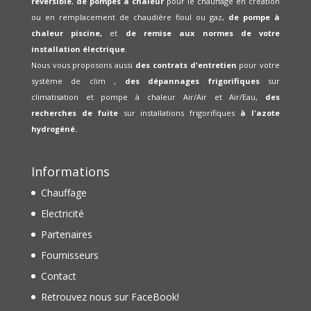
réversible
,
de pompes à chaleur
pour le chauffage en création
ou en remplacement de chaudière fioul ou gaz,
de pompe à
chaleur piscine,
et
de remise aux normes de votre
installation électrique
.
Nous vous proposons aussi
des contrats d'entretien
pour votre
système de clim ,
des dépannages frigorifiques
sur
climatisation et pompe à chaleur Air/Air et Air/Eau,
des
recherches de fuite
sur installations frigorifiques
à l'azote
hydrogéné.
Informations
Chauffage
Electricité
Partenaires
Fournisseurs
Contact
Retrouvez nous sur FaceBook!