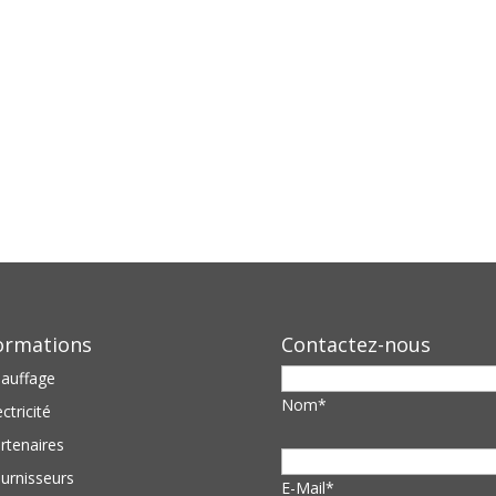
ormations
Contactez-nous
auffage
Nom*
ectricité
rtenaires
urnisseurs
E-Mail*