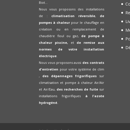
Biot...
Co
Nous vous proposons des installations
Re
de :
climatisation réversible
,
de
Li
pompes à chaleur
pour le chauffage en
création ou en remplacement de
Me
chaudière fioul ou gaz,
de pompe à
Po
chaleur piscine,
et
de remise aux
Dé
normes de votre installation
électrique
.
Nous vous proposons aussi
des contrats
d'entretien
pour votre système de clim
,
des dépannages frigorifiques
sur
climatisation et pompe à chaleur Air/Air
et Air/Eau,
des recherches de fuite
sur
installations frigorifiques
à l'azote
hydrogéné.