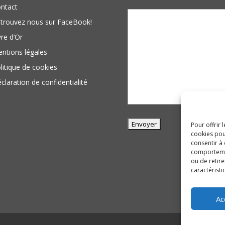
ntact
trouvez nous sur FaceBook!
vre d’Or
ntions légales
litique de cookies
claration de confidentialité
Pour offrir 
cookies pou
consentir à
comportement
ou de retire
caractéristi
Ac