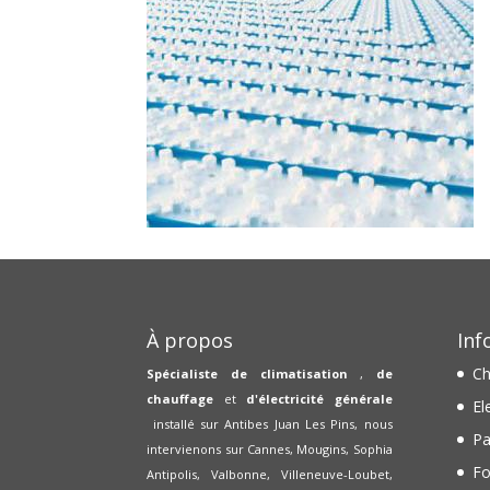
À propos
Inf
Ch
Spécialiste de climatisation
,
de
chauffage
et
d'électricité générale
El
installé sur Antibes Juan Les Pins, nous
Pa
intervienons sur Cannes, Mougins, Sophia
Fo
Antipolis, Valbonne, Villeneuve-Loubet,