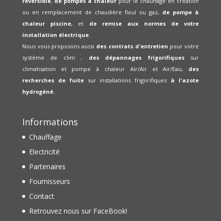
réversible
,
de pompes à chaleur
pour le chauffage en création
ou en remplacement de chaudière fioul ou gaz,
de pompe à
chaleur piscine,
et
de remise aux normes de votre
installation électrique
.
Nous vous proposons aussi
des contrats d'entretien
pour votre
système de clim ,
des dépannages frigorifiques
sur
climatisation et pompe à chaleur Air/Air et Air/Eau,
des
recherches de fuite
sur installations frigorifiques
à l'azote
hydrogéné.
Informations
Chauffage
Electricité
Partenaires
Fournisseurs
Contact
Retrouvez nous sur FaceBook!