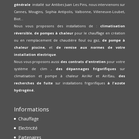
générale
installé sur Antibes Juan Les Pins, nous intervienons sur
Cannes, Mougins, Sophia Antipolis, Valbonne, Villeneuve-Loubet,
Biot...
Nous vous proposons des installations de :
climatisation
réversible
,
de pompes à chaleur
pour le chauffage en création
ou en remplacement de chaudière fioul ou gaz,
de pompe à
chaleur piscine,
et
de remise aux normes de votre
installation électrique
.
Nous vous proposons aussi
des contrats d'entretien
pour votre
système de clim ,
des dépannages frigorifiques
sur
climatisation et pompe à chaleur Air/Air et Air/Eau,
des
recherches de fuite
sur installations frigorifiques
à l'azote
hydrogéné.
Informations
Chauffage
Electricité
Partenaires