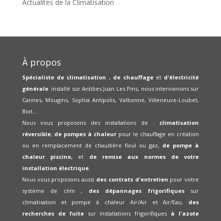
Actualités de la Climatisation
À propos
Spécialiste de climatisation
,
de chauffage
et
d'électricité
générale
installé sur Antibes Juan Les Pins, nous intervienons sur
Cannes, Mougins, Sophia Antipolis, Valbonne, Villeneuve-Loubet,
Biot...
Nous vous proposons des installations de :
climatisation
réversible
,
de pompes à chaleur
pour le chauffage en création
ou en remplacement de chaudière fioul ou gaz,
de pompe à
chaleur piscine,
et
de remise aux normes de votre
installation électrique
.
Nous vous proposons aussi
des contrats d'entretien
pour votre
système de clim ,
des dépannages frigorifiques
sur
climatisation et pompe à chaleur Air/Air et Air/Eau,
des
recherches de fuite
sur installations frigorifiques
à l'azote