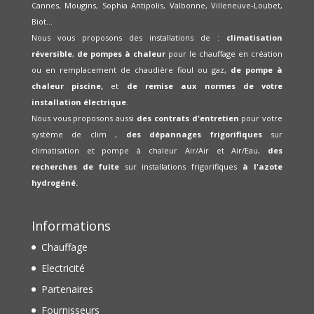
Cannes, Mougins, Sophia Antipolis, Valbonne, Villeneuve-Loubet,
Biot...
Nous vous proposons des installations de :
climatisation
réversible
,
de pompes à chaleur
pour le chauffage en création
ou en remplacement de chaudière fioul ou gaz,
de pompe à
chaleur piscine,
et
de remise aux normes de votre
installation électrique
.
Nous vous proposons aussi
des contrats d'entretien
pour votre
système de clim ,
des dépannages frigorifiques
sur
climatisation et pompe à chaleur Air/Air et Air/Eau,
des
recherches de fuite
sur installations frigorifiques
à l'azote
hydrogéné.
Informations
Chauffage
Electricité
Partenaires
Fournisseurs