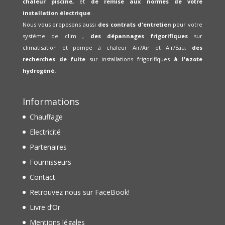
chaleur piscine,
et
de remise aux normes de votre
installation électrique
.
Nous vous proposons aussi
des contrats d'entretien
pour votre
système de clim ,
des dépannages frigorifiques
sur
climatisation et pompe à chaleur Air/Air et Air/Eau,
des
recherches de fuite
sur installations frigorifiques
à l'azote
hydrogéné.
Informations
Chauffage
Electricité
Partenaires
Fournisseurs
Contact
Retrouvez nous sur FaceBook!
Livre d’Or
Mentions légales