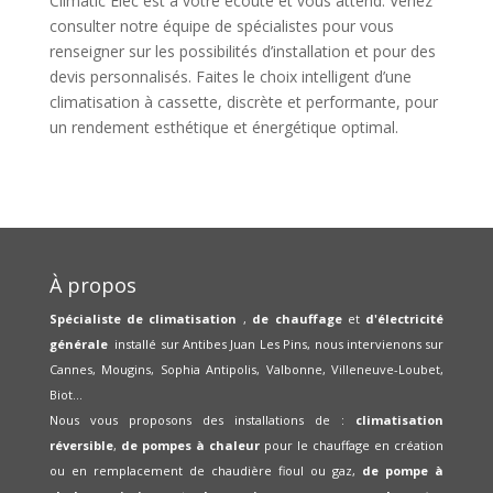
Climatic Elec est à votre écoute et vous attend. Venez
consulter notre équipe de spécialistes pour vous
renseigner sur les possibilités d’installation et pour des
devis personnalisés. Faites le choix intelligent d’une
climatisation à cassette, discrète et performante, pour
un rendement esthétique et énergétique optimal.
À propos
Spécialiste de climatisation
,
de chauffage
et
d'électricité
générale
installé sur Antibes Juan Les Pins, nous intervienons sur
Cannes, Mougins, Sophia Antipolis, Valbonne, Villeneuve-Loubet,
Biot...
Nous vous proposons des installations de :
climatisation
réversible
,
de pompes à chaleur
pour le chauffage en création
ou en remplacement de chaudière fioul ou gaz,
de pompe à