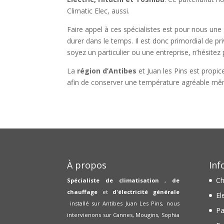
Climatic Elec, aussi.
Faire appel à ces spécialistes est pour nous une 
durer dans le temps. Il est donc primordial de 
soyez un particulier ou une entreprise, n’hésit
La
région d’Antibes
et Juan les Pins est propic
afin de conserver une température agréable mêm
À propos
Inf
Ch
Spécialiste de climatisation
,
de
chauffage
et
d'électricité générale
El
installé sur Antibes Juan Les Pins, nous
Pa
intervienons sur Cannes, Mougins, Sophia