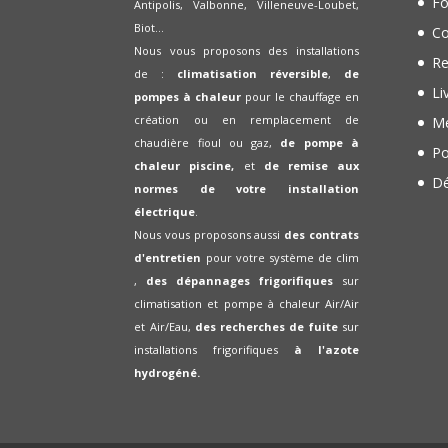
Fo
Antipolis, Valbonne, Villeneuve-Loubet,
Biot...
Co
Nous vous proposons des installations
Re
de :
climatisation réversible
,
de
Li
pompes à chaleur
pour le chauffage en
création ou en remplacement de
Me
chaudière fioul ou gaz,
de pompe à
Po
chaleur piscine,
et
de remise aux
Dé
normes de votre installation
électrique
.
Nous vous proposons aussi
des contrats
d'entretien
pour votre système de clim
,
des dépannages frigorifiques
sur
climatisation et pompe à chaleur Air/Air
et Air/Eau,
des recherches de fuite
sur
installations frigorifiques
à l'azote
hydrogéné.