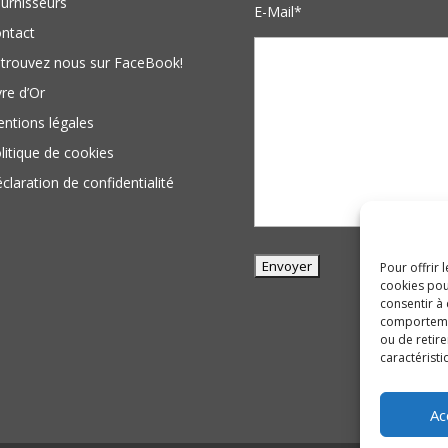
urnisseurs
E-Mail*
ntact
trouvez nous sur FaceBook!
vre d’Or
ntions légales
litique de cookies
claration de confidentialité
Pour offrir 
cookies pou
consentir à
comportement
ou de retire
caractéristi
Ac