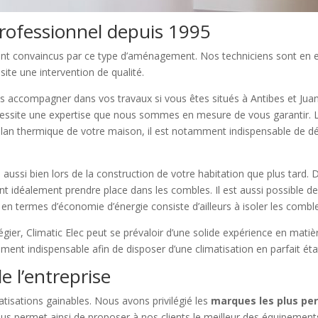
 professionnel depuis 1995
t convaincus par ce type d’aménagement. Nos techniciens sont en effe
ite une intervention de qualité.
accompagner dans vos travaux si vous êtes situés à Antibes et Juan-le
écessite une expertise que nous sommes en mesure de vous garantir. La
bilan thermique de votre maison, il est notamment indispensable de dé
 aussi bien lors de la construction de votre habitation que plus tard. D
ent idéalement prendre place dans les combles. Il est aussi possible d
en termes d’économie d’énergie consiste d’ailleurs à isoler les combles
égier, Climatic Elec peut se prévaloir d’une solide expérience en matiè
lement indispensable afin de disposer d’une climatisation en parfait é
 l’entreprise
tisations gainables. Nous avons privilégié les
marques les plus per
ous permet ainsi de proposer à nos clients le meilleur des équipements 