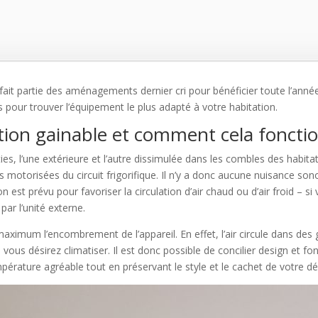
fait partie des aménagements dernier cri pour bénéficier toute l’anné
tes pour trouver l’équipement le plus adapté à votre habitation.
ation gainable et comment cela foncti
es, l’une extérieure et l’autre dissimulée dans les combles des habita
s motorisées du circuit frigorifique. Il n’y a donc aucune nuisance sonor
ion est prévu pour favoriser la circulation d’air chaud ou d’air froid – 
par l’unité externe.
u maximum l’encombrement de l’appareil. En effet, l’air circule dans des g
vous désirez climatiser. Il est donc possible de concilier design et f
érature agréable tout en préservant le style et le cachet de votre déc