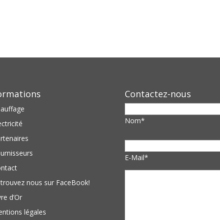
ormations
Contactez-nous
auffage
Nom*
ectricité
rtenaires
urnisseurs
E-Mail*
ntact
trouvez nous sur FaceBook!
vre d’Or
ntions légales