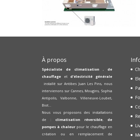
À propos
Inf
Ch
Spécialiste de climatisation
,
de
chauffage
et
d'électricité générale
El
installé sur Antibes Juan Les Pins, nous
Pa
intervienons sur Cannes, Mougins, Sophia
Fo
Antipolis, Valbonne, Villeneuve-Loubet,
Biot...
Co
Nous vous proposons des installations
Re
de :
climatisation réversible
,
de
Li
pompes à chaleur
pour le chauffage en
création ou en remplacement de
Me