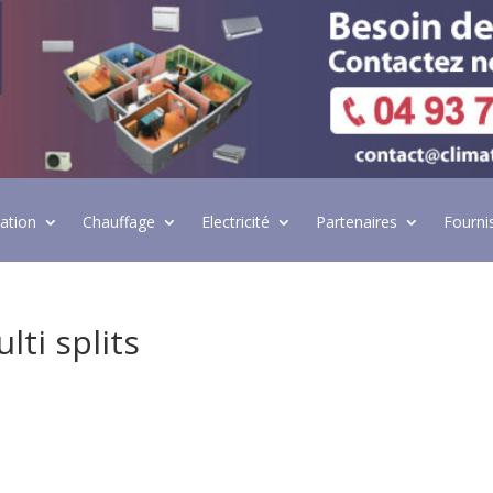
lation
Chauffage
Electricité
Partenaires
Fourni
lti splits