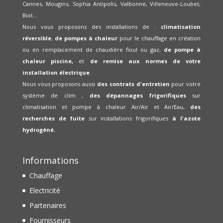
Cannes, Mougins, Sophia Antipolis, Valbonne, Villeneuve-Loubet,
Biot...
Nous vous proposons des installations de :
climatisation
réversible
,
de pompes à chaleur
pour le chauffage en création
ou en remplacement de chaudière fioul ou gaz,
de pompe à
chaleur piscine,
et
de remise aux normes de votre
installation électrique
.
Nous vous proposons aussi
des contrats d'entretien
pour votre
système de clim ,
des dépannages frigorifiques
sur
climatisation et pompe à chaleur Air/Air et Air/Eau,
des
recherches de fuite
sur installations frigorifiques
à l'azote
hydrogéné.
Informations
Chauffage
Electricité
Partenaires
Fournisseurs