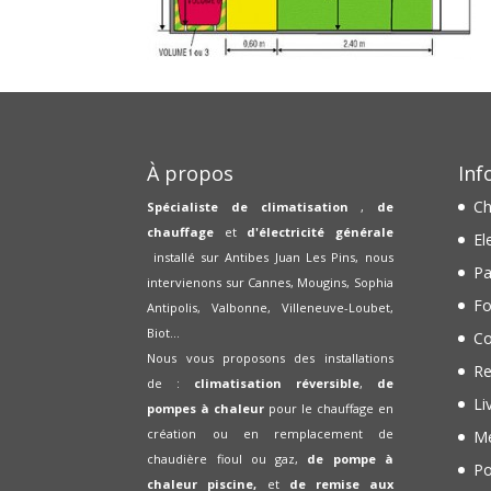
À propos
Inf
Ch
Spécialiste de climatisation
,
de
chauffage
et
d'électricité générale
El
installé sur Antibes Juan Les Pins, nous
Pa
intervienons sur Cannes, Mougins, Sophia
Fo
Antipolis, Valbonne, Villeneuve-Loubet,
Biot...
Co
Nous vous proposons des installations
Re
de :
climatisation réversible
,
de
Li
pompes à chaleur
pour le chauffage en
création ou en remplacement de
Me
chaudière fioul ou gaz,
de pompe à
Po
chaleur piscine,
et
de remise aux