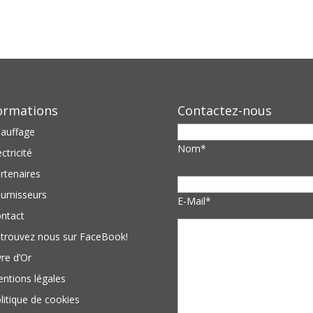
ormations
Contactez-nous
auffage
Nom*
ectricité
rtenaires
urnisseurs
E-Mail*
ntact
trouvez nous sur FaceBook!
vre d’Or
ntions légales
litique de cookies