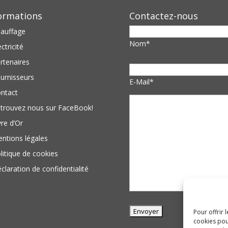
ormations
Contactez-nous
auffage
Nom*
ectricité
rtenaires
urnisseurs
E-Mail*
ntact
trouvez nous sur FaceBook!
vre d’Or
ntions légales
litique de cookies
claration de confidentialité
Pour offrir 
cookies pou