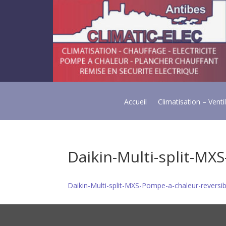
Accueil
Climatisation – Venti
Daikin-Multi-split-MX
Daikin-Multi-split-MXS-Pompe-a-chaleur-reversi