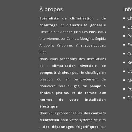
À propos
Inf
Ch
Spécialiste de climatisation
,
de
chauffage
et
d'électricité générale
El
installé sur Antibes Juan Les Pins, nous
Pa
intervienons sur Cannes, Mougins, Sophia
Fo
Antipolis, Valbonne, Villeneuve-Loubet,
Biot...
Co
Nous vous proposons des installations
Re
de :
climatisation réversible
,
de
Li
pompes à chaleur
pour le chauffage en
création ou en remplacement de
Me
chaudière fioul ou gaz,
de pompe à
Po
chaleur piscine,
et
de remise aux
Dé
normes de votre installation
électrique
.
Nous vous proposons aussi
des contrats
d'entretien
pour votre système de clim
,
des dépannages frigorifiques
sur