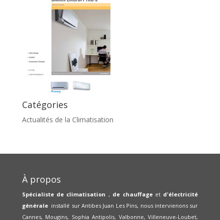
Catégories
Actualités de la Climatisation
À propos
Spécialiste de climatisation
,
de chauffage
et
d'électricité
générale
installé sur Antibes Juan Les Pins, nous intervienons sur
Cannes, Mougins, Sophia Antipolis, Valbonne, Villeneuve-Loubet,