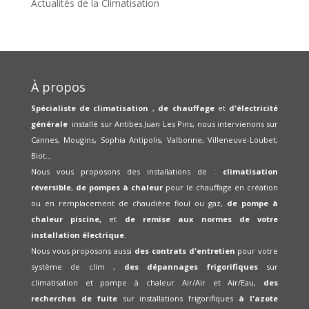
Actualités de la Climatisation
À propos
Spécialiste de climatisation
,
de chauffage
et
d'électricité
générale
installé sur Antibes Juan Les Pins, nous intervienons sur
Cannes, Mougins, Sophia Antipolis, Valbonne, Villeneuve-Loubet,
Biot...
Nous vous proposons des installations de :
climatisation
réversible
,
de pompes à chaleur
pour le chauffage en création
ou en remplacement de chaudière fioul ou gaz,
de pompe à
chaleur piscine,
et
de remise aux normes de votre
installation électrique
.
Nous vous proposons aussi
des contrats d'entretien
pour votre
système de clim ,
des dépannages frigorifiques
sur
climatisation et pompe à chaleur Air/Air et Air/Eau,
des
recherches de fuite
sur installations frigorifiques
à l'azote