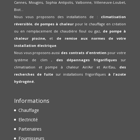
Cannes, Mougins, Sophia Antipolis, Valbonne, Villeneuve-Loubet,
Biot...
Nous vous proposons des installations de :
climatisation
réversible
,
de pompes à chaleur
pour le chauffage en création
ou en remplacement de chaudière fioul ou gaz,
de pompe à
chaleur piscine,
et
de remise aux normes de votre
installation électrique
.
Nous vous proposons aussi
des contrats d'entretien
pour votre
système de clim ,
des dépannages frigorifiques
sur
climatisation et pompe à chaleur Air/Air et Air/Eau,
des
recherches de fuite
sur installations frigorifiques
à l'azote
hydrogéné.
Informations
Chauffage
Electricité
Partenaires
Fournisseurs