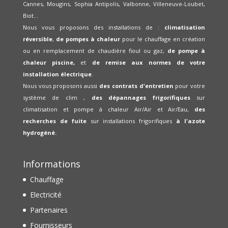
Cannes, Mougins, Sophia Antipolis, Valbonne, Villeneuve-Loubet,
Biot...
Nous vous proposons des installations de :
climatisation
réversible
,
de pompes à chaleur
pour le chauffage en création
ou en remplacement de chaudière fioul ou gaz,
de pompe à
chaleur piscine,
et
de remise aux normes de votre
installation électrique
.
Nous vous proposons aussi
des contrats d'entretien
pour votre
système de clim ,
des dépannages frigorifiques
sur
climatisation et pompe à chaleur Air/Air et Air/Eau,
des
recherches de fuite
sur installations frigorifiques
à l'azote
hydrogéné.
Informations
Chauffage
Electricité
Partenaires
Fournisseurs