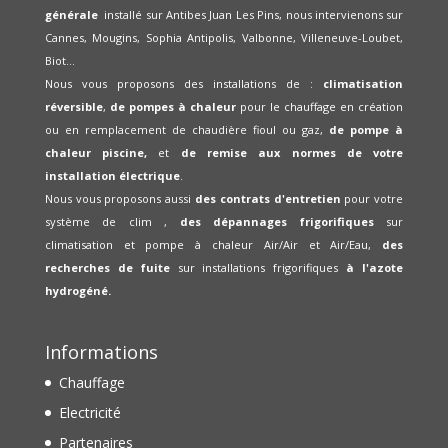
générale
installé sur Antibes Juan Les Pins, nous intervienons sur
Cannes, Mougins, Sophia Antipolis, Valbonne, Villeneuve-Loubet,
Biot...
Nous vous proposons des installations de :
climatisation
réversible
,
de pompes à chaleur
pour le chauffage en création
ou en remplacement de chaudière fioul ou gaz,
de pompe à
chaleur piscine,
et
de remise aux normes de votre
installation électrique
.
Nous vous proposons aussi
des contrats d'entretien
pour votre
système de clim ,
des dépannages frigorifiques
sur
climatisation et pompe à chaleur Air/Air et Air/Eau,
des
recherches de fuite
sur installations frigorifiques
à l'azote
hydrogéné.
Informations
Chauffage
Electricité
Partenaires