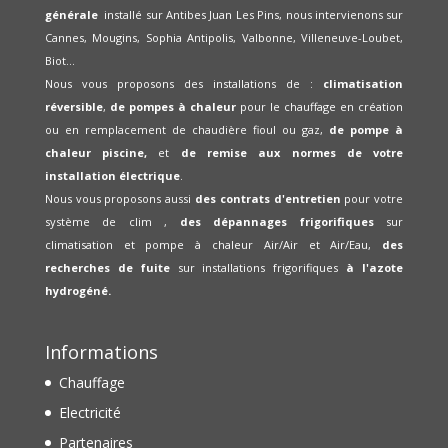
générale
installé sur Antibes Juan Les Pins, nous intervienons sur
Cannes, Mougins, Sophia Antipolis, Valbonne, Villeneuve-Loubet,
Biot...
Nous vous proposons des installations de :
climatisation
réversible
,
de pompes à chaleur
pour le chauffage en création
ou en remplacement de chaudière fioul ou gaz,
de pompe à
chaleur piscine,
et
de remise aux normes de votre
installation électrique
.
Nous vous proposons aussi
des contrats d'entretien
pour votre
système de clim ,
des dépannages frigorifiques
sur
climatisation et pompe à chaleur Air/Air et Air/Eau,
des
recherches de fuite
sur installations frigorifiques
à l'azote
hydrogéné.
Informations
Chauffage
Electricité
Partenaires