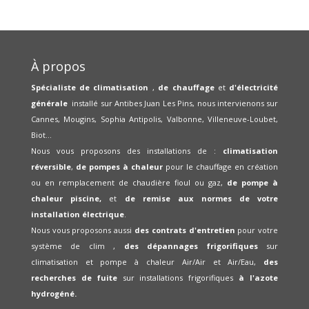
À propos
Spécialiste de climatisation
,
de chauffage
et
d'électricité
générale
installé sur Antibes Juan Les Pins, nous intervienons sur
Cannes, Mougins, Sophia Antipolis, Valbonne, Villeneuve-Loubet,
Biot...
Nous vous proposons des installations de :
climatisation
réversible
,
de pompes à chaleur
pour le chauffage en création
ou en remplacement de chaudière fioul ou gaz,
de pompe à
chaleur piscine,
et
de remise aux normes de votre
installation électrique
.
Nous vous proposons aussi
des contrats d'entretien
pour votre
système de clim ,
des dépannages frigorifiques
sur
climatisation et pompe à chaleur Air/Air et Air/Eau,
des
recherches de fuite
sur installations frigorifiques
à l'azote
hydrogéné.