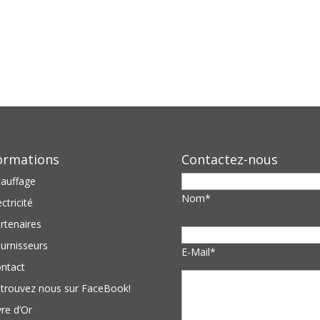
ormations
Contactez-nous
auffage
Nom*
ectricité
rtenaires
urnisseurs
E-Mail*
ntact
trouvez nous sur FaceBook!
vre d’Or