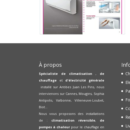
À propos
Inf
Ch
Spécialiste de climatisation
,
de
chauffage
et
d'électricité générale
El
installé sur Antibes Juan Les Pins, nous
Pa
intervienons sur Cannes, Mougins, Sophia
Fo
Antipolis, Valbonne, Villeneuve-Loubet,
Biot...
Co
Nous vous proposons des installations
Re
de :
climatisation réversible
,
de
Li
pompes à chaleur
pour le chauffage en