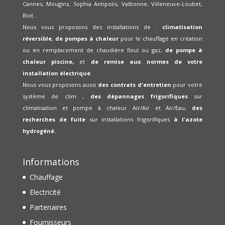
Cannes, Mougins, Sophia Antipolis, Valbonne, Villeneuve-Loubet,
Biot...
Nous vous proposons des installations de :
climatisation
réversible
,
de pompes à chaleur
pour le chauffage en création
ou en remplacement de chaudière fioul ou gaz,
de pompe à
chaleur piscine,
et
de remise aux normes de votre
installation électrique
.
Nous vous proposons aussi
des contrats d'entretien
pour votre
système de clim ,
des dépannages frigorifiques
sur
climatisation et pompe à chaleur Air/Air et Air/Eau,
des
recherches de fuite
sur installations frigorifiques
à l'azote
hydrogéné.
Informations
Chauffage
Electricité
Partenaires
Fournisseurs