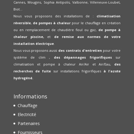
Cannes, Mougins, Sophia Antipolis, Valbonne, Villeneuve-Loubet,
Biot...
Nous vous proposons des installations de :
climatisation
réversible
,
de pompes à chaleur
pour le chauffage en création
ou en remplacement de chaudière fioul ou gaz,
de pompe à
chaleur piscine,
et
de remise aux normes de votre
installation électrique
.
Nous vous proposons aussi
des contrats d'entretien
pour votre
système de clim ,
des dépannages frigorifiques
sur
climatisation et pompe à chaleur Air/Air et Air/Eau,
des
recherches de fuite
sur installations frigorifiques
à l'azote
hydrogéné.
Informations
Chauffage
Electricité
Partenaires
Fournisseurs