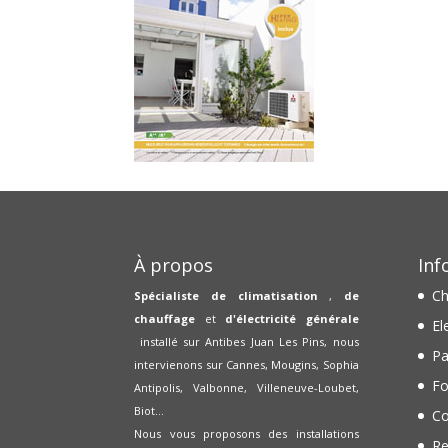
À propos
Inf
Ch
Spécialiste de climatisation
,
de
chauffage
et
d'électricité générale
El
installé sur Antibes Juan Les Pins, nous
Pa
intervienons sur Cannes, Mougins, Sophia
Fo
Antipolis, Valbonne, Villeneuve-Loubet,
Biot...
Co
Nous vous proposons des installations
Re