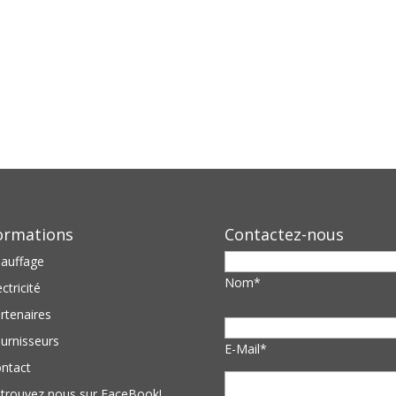
ormations
Contactez-nous
auffage
Nom*
ectricité
rtenaires
urnisseurs
E-Mail*
ntact
trouvez nous sur FaceBook!