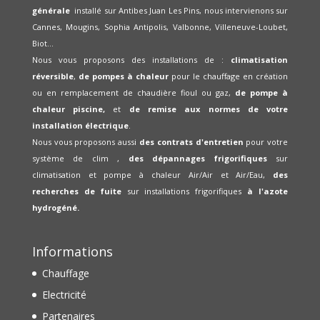
générale
installé sur Antibes Juan Les Pins, nous intervienons sur
Cannes, Mougins, Sophia Antipolis, Valbonne, Villeneuve-Loubet,
Biot...
Nous vous proposons des installations de :
climatisation
réversible
,
de pompes à chaleur
pour le chauffage en création
ou en remplacement de chaudière fioul ou gaz,
de pompe à
chaleur piscine,
et
de remise aux normes de votre
installation électrique
.
Nous vous proposons aussi
des contrats d'entretien
pour votre
système de clim ,
des dépannages frigorifiques
sur
climatisation et pompe à chaleur Air/Air et Air/Eau,
des
recherches de fuite
sur installations frigorifiques
à l'azote
hydrogéné.
Informations
Chauffage
Electricité
Partenaires