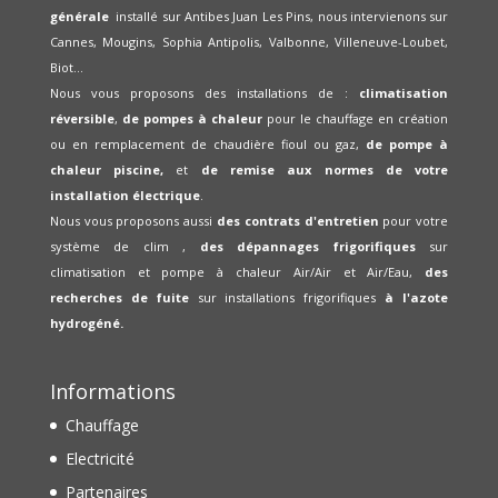
générale
installé sur Antibes Juan Les Pins, nous intervienons sur
Cannes, Mougins, Sophia Antipolis, Valbonne, Villeneuve-Loubet,
Biot...
Nous vous proposons des installations de :
climatisation
réversible
,
de pompes à chaleur
pour le chauffage en création
ou en remplacement de chaudière fioul ou gaz,
de pompe à
chaleur piscine,
et
de remise aux normes de votre
installation électrique
.
Nous vous proposons aussi
des contrats d'entretien
pour votre
système de clim ,
des dépannages frigorifiques
sur
climatisation et pompe à chaleur Air/Air et Air/Eau,
des
recherches de fuite
sur installations frigorifiques
à l'azote
hydrogéné.
Informations
Chauffage
Electricité
Partenaires