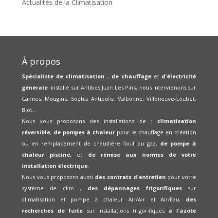
Actualités de la Climatisation
À propos
Spécialiste de climatisation
,
de chauffage
et
d'électricité
générale
installé sur Antibes Juan Les Pins, nous intervienons sur
Cannes, Mougins, Sophia Antipolis, Valbonne, Villeneuve-Loubet,
Biot...
Nous vous proposons des installations de :
climatisation
réversible
,
de pompes à chaleur
pour le chauffage en création
ou en remplacement de chaudière fioul ou gaz,
de pompe à
chaleur piscine,
et
de remise aux normes de votre
installation électrique
.
Nous vous proposons aussi
des contrats d'entretien
pour votre
système de clim ,
des dépannages frigorifiques
sur
climatisation et pompe à chaleur Air/Air et Air/Eau,
des
recherches de fuite
sur installations frigorifiques
à l'azote