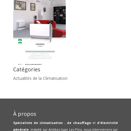
Catégories
Actualités de la Climatisation
À propos
Spécialiste de climatisation
,
de chauffage
et
d'électricité
générale
installé sur Antibes Juan Les Pins, nous intervienons sur