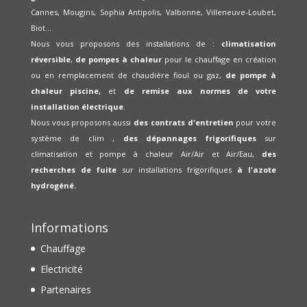
Cannes, Mougins, Sophia Antipolis, Valbonne, Villeneuve-Loubet,
Biot...
Nous vous proposons des installations de :
climatisation
réversible
,
de pompes à chaleur
pour le chauffage en création
ou en remplacement de chaudière fioul ou gaz,
de pompe à
chaleur piscine,
et
de remise aux normes de votre
installation électrique
.
Nous vous proposons aussi
des contrats d'entretien
pour votre
système de clim ,
des dépannages frigorifiques
sur
climatisation et pompe à chaleur Air/Air et Air/Eau,
des
recherches de fuite
sur installations frigorifiques
à l'azote
hydrogéné.
Informations
Chauffage
Electricité
Partenaires