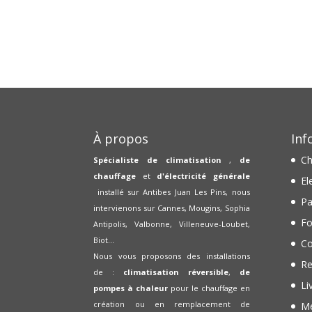
À propos
Inf
Ch
Spécialiste de climatisation
,
de
chauffage
et
d'électricité générale
El
installé sur Antibes Juan Les Pins, nous
Pa
intervienons sur Cannes, Mougins, Sophia
Fo
Antipolis, Valbonne, Villeneuve-Loubet,
Biot...
Co
Nous vous proposons des installations
Re
de :
climatisation réversible
,
de
Li
pompes à chaleur
pour le chauffage en
création ou en remplacement de
Me