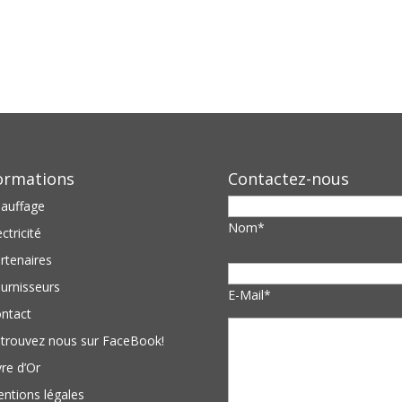
ormations
Contactez-nous
auffage
Nom*
ectricité
rtenaires
urnisseurs
E-Mail*
ntact
trouvez nous sur FaceBook!
vre d’Or
ntions légales