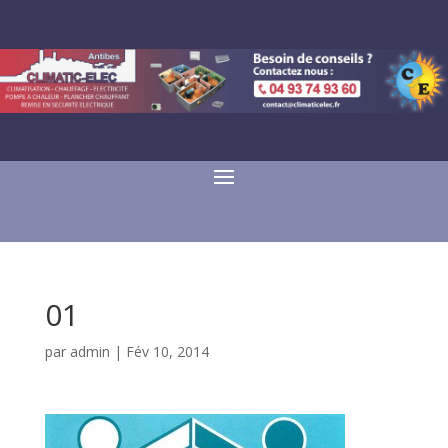
01
par
admin
|
Fév 10, 2014