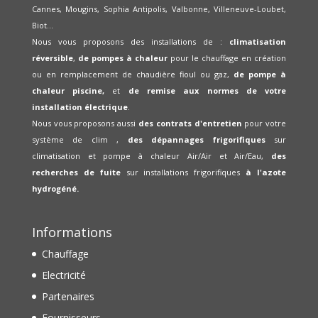
Cannes, Mougins, Sophia Antipolis, Valbonne, Villeneuve-Loubet,
Biot...
Nous vous proposons des installations de :
climatisation
réversible
,
de pompes à chaleur
pour le chauffage en création
ou en remplacement de chaudière fioul ou gaz,
de pompe à
chaleur piscine,
et
de remise aux normes de votre
installation électrique
.
Nous vous proposons aussi
des contrats d'entretien
pour votre
système de clim ,
des dépannages frigorifiques
sur
climatisation et pompe à chaleur Air/Air et Air/Eau,
des
recherches de fuite
sur installations frigorifiques
à l'azote
hydrogéné.
Informations
Chauffage
Electricité
Partenaires
Fournisseurs