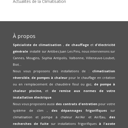
Actualités de la Climatisation
À propos
Spécialiste de climatisation
,
de chauffage
et
d'électricité
générale
installé sur Antibes Juan Les Pins, nous intervienons sur
Cannes, Mougins, Sophia Antipolis, Valbonne, Villeneuve-Loubet,
Biot...
Nous vous proposons des installations de :
climatisation
réversible
,
de pompes à chaleur
pour le chauffage en création
ou en remplacement de chaudière fioul ou gaz,
de pompe à
chaleur piscine,
et
de remise aux normes de votre
installation électrique
.
Nous vous proposons aussi
des contrats d'entretien
pour votre
système de clim ,
des dépannages frigorifiques
sur
climatisation et pompe à chaleur Air/Air et Air/Eau,
des
recherches de fuite
sur installations frigorifiques
à l'azote