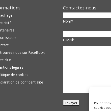
ormations
Contactez-nous
auffage
Nom*
ectricité
rtenaires
urnisseurs
E-Mail*
ntact
trouvez nous sur FaceBook!
vre d’Or
ntions légales
litique de cookies
claration de confidentialité
Pour offrir 
cookies pou