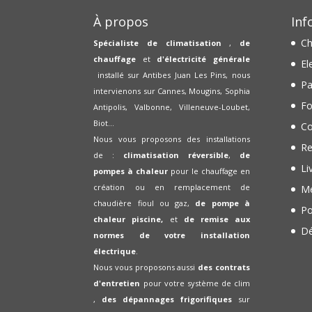
À propos
Inf
Ch
Spécialiste de climatisation
,
de
chauffage
et
d'électricité générale
El
installé sur Antibes Juan Les Pins, nous
Pa
intervienons sur Cannes, Mougins, Sophia
Fo
Antipolis, Valbonne, Villeneuve-Loubet,
Biot...
Co
Nous vous proposons des installations
Re
de :
climatisation réversible
,
de
Li
pompes à chaleur
pour le chauffage en
création ou en remplacement de
Me
chaudière fioul ou gaz,
de pompe à
Po
chaleur piscine,
et
de remise aux
Dé
normes de votre installation
électrique
.
Nous vous proposons aussi
des contrats
d'entretien
pour votre système de clim
,
des dépannages frigorifiques
sur