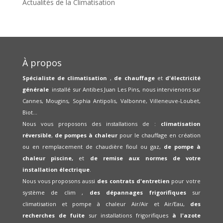
Actualités de la Climatisation
À propos
Spécialiste de climatisation
,
de chauffage
et
d'électricité
générale
installé sur Antibes Juan Les Pins, nous intervienons sur
Cannes, Mougins, Sophia Antipolis, Valbonne, Villeneuve-Loubet,
Biot...
Nous vous proposons des installations de :
climatisation
réversible
,
de pompes à chaleur
pour le chauffage en création
ou en remplacement de chaudière fioul ou gaz,
de pompe à
chaleur piscine,
et
de remise aux normes de votre
installation électrique
.
Nous vous proposons aussi
des contrats d'entretien
pour votre
système de clim ,
des dépannages frigorifiques
sur
climatisation et pompe à chaleur Air/Air et Air/Eau,
des
recherches de fuite
sur installations frigorifiques
à l'azote