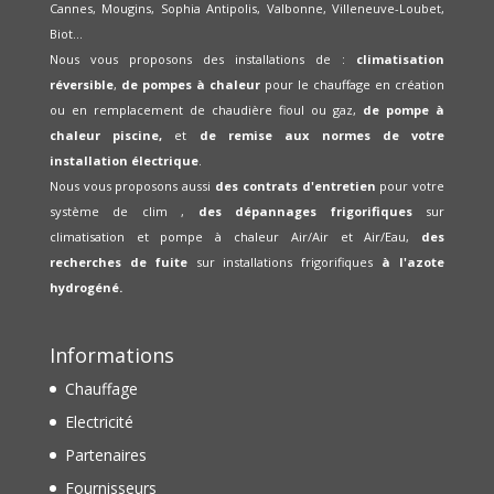
Cannes, Mougins, Sophia Antipolis, Valbonne, Villeneuve-Loubet,
Biot...
Nous vous proposons des installations de :
climatisation
réversible
,
de pompes à chaleur
pour le chauffage en création
ou en remplacement de chaudière fioul ou gaz,
de pompe à
chaleur piscine,
et
de remise aux normes de votre
installation électrique
.
Nous vous proposons aussi
des contrats d'entretien
pour votre
système de clim ,
des dépannages frigorifiques
sur
climatisation et pompe à chaleur Air/Air et Air/Eau,
des
recherches de fuite
sur installations frigorifiques
à l'azote
hydrogéné.
Informations
Chauffage
Electricité
Partenaires
Fournisseurs