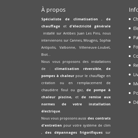
À propos
Inf
Ch
Spécialiste de climatisation
,
de
chauffage
et
d'électricité générale
El
installé sur Antibes Juan Les Pins, nous
Pa
intervienons sur Cannes, Mougins, Sophia
Fo
Antipolis, Valbonne, Villeneuve-Loubet,
Biot...
Co
Nous vous proposons des installations
Re
de :
climatisation réversible
,
de
Li
pompes à chaleur
pour le chauffage en
création ou en remplacement de
Me
chaudière fioul ou gaz,
de pompe à
Po
chaleur piscine,
et
de remise aux
Dé
normes de votre installation
électrique
.
Nous vous proposons aussi
des contrats
d'entretien
pour votre système de clim
,
des dépannages frigorifiques
sur