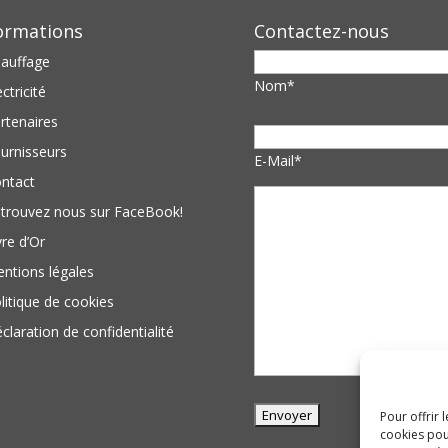
ormations
Contactez-nous
auffage
Nom*
ectricité
rtenaires
urnisseurs
E-Mail*
ntact
trouvez nous sur FaceBook!
vre d’Or
ntions légales
litique de cookies
claration de confidentialité
Pour offrir 
cookies pou