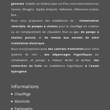
générale
installé sur Antibes Juan Les Pins, nous intervienons sur
Cannes, Mougins, Sophia Antipolis, Valbonne, Villeneuve-Loubet,
Biot...
Nous vous proposons des installations de :
climatisation
réversible
,
de pompes à chaleur
pour le chauffage en création
ou en remplacement de chaudière fioul ou gaz,
de pompe à
chaleur piscine,
et
de remise aux normes de votre
installation électrique
.
Nous vous proposons aussi
des contrats d'entretien
pour votre
système de clim ,
des dépannages frigorifiques
sur
climatisation et pompe à chaleur Air/Air et Air/Eau,
des
recherches de fuite
sur installations frigorifiques
à l'azote
hydrogéné.
Informations
Chauffage
Electricité
Partenaires