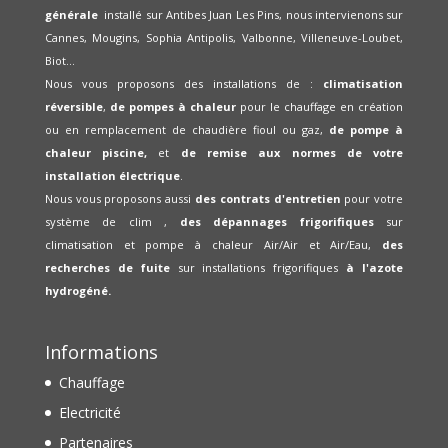
générale
installé sur Antibes Juan Les Pins, nous intervienons sur
Cannes, Mougins, Sophia Antipolis, Valbonne, Villeneuve-Loubet,
Biot...
Nous vous proposons des installations de :
climatisation
réversible
,
de pompes à chaleur
pour le chauffage en création
ou en remplacement de chaudière fioul ou gaz,
de pompe à
chaleur piscine,
et
de remise aux normes de votre
installation électrique
.
Nous vous proposons aussi
des contrats d'entretien
pour votre
système de clim ,
des dépannages frigorifiques
sur
climatisation et pompe à chaleur Air/Air et Air/Eau,
des
recherches de fuite
sur installations frigorifiques
à l'azote
hydrogéné.
Informations
Chauffage
Electricité
Partenaires